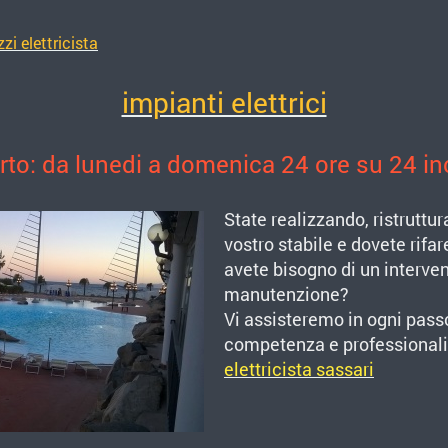
zzi elettricista
impianti elettrici
o: da lunedi a domenica 24 ore su 24 incl
State realizzando, ristruttu
vostro stabile e dovete rifar
avete bisogno di un interve
manutenzione?
V
i assisteremo in ogni pas
competenza e professionali
elettricista sassari