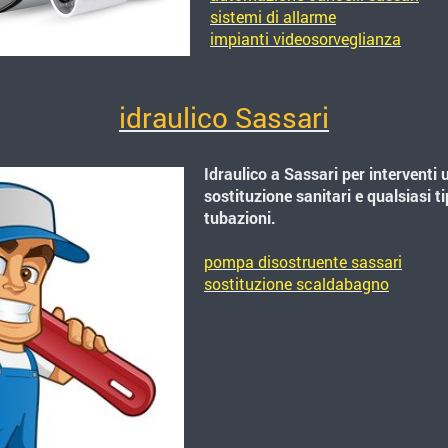
sistemi di allarme
impianti videosorveglianza
idraulico Sassari
Idraulico a Sassari per interventi 
sostituzione sanitari e qualsiasi ti
tubazioni.
p
ompa disostruente sassari
sostituzione scaldabagno