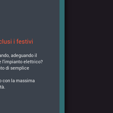
usi i festivi
rando, adeguando il
e l'impianto elettrico?
nto di semplice
so con la massima
tà.