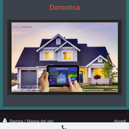
Domotica
Stampa
|
Mappa del sito
Accedi
Vista web
© S.V.S. Srl Via Mancaleoni 24,