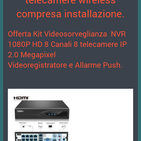
compresa installazione.
Offerta Kit Videosorveglianza NVR
1080P HD 8 Canali 8 telecamere IP
2.0 Megapixel
Videoregistratore e Allarme Push.